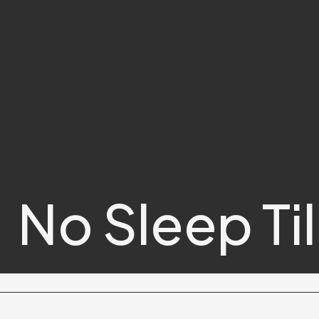
No Sleep Ti
Metal
Nord
Amateur