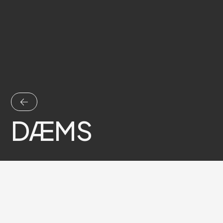
DÆMS
Electro
,
Pop et Rock
Nord
,
Lille
Pro