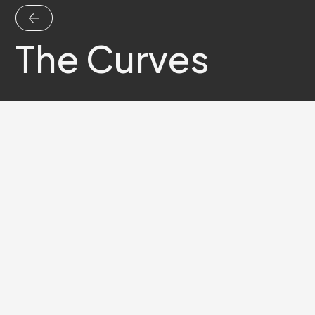
The Curves
Pop et Rock
Nord
,
Lille
Amateur
Bio
The Curves est un trio Post-Punk lillois né en 2017,