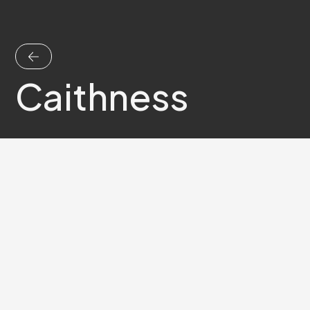
Caithness
Pop et Rock
Pas-de-Calais
,
Arras
Amateur
Bio