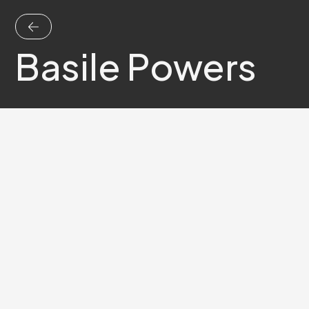
Basile Powers
Electro
,
Pop et Rock
Nord
,
Lille
Pro
Bio