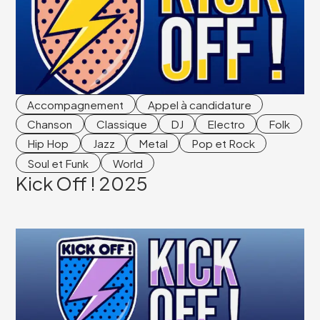
Accompagnement
Appel à candidature
Chanson
Classique
DJ
Electro
Folk
Hip Hop
Jazz
Metal
Pop et Rock
Soul et Funk
World
Kick Off ! 2025